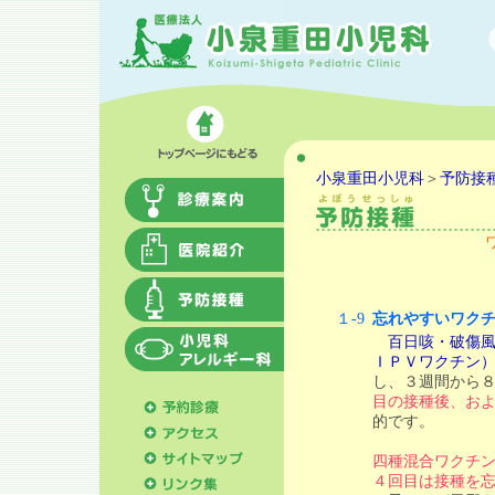
小泉重田小児科
＞
予防接
１-9
忘れやすいワク
百日咳・破傷
ＩＰＶワクチン
し、３週間から
目の接種後、お
的です。
四種混合ワクチ
４回目は接種を