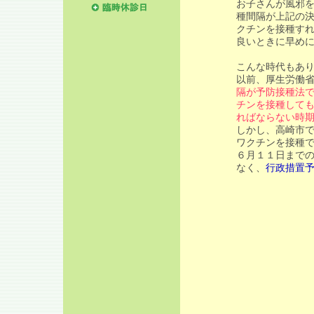
お子さんが風邪
種間隔が上記の
クチンを接種す
良いときに早め
こんな時代もあ
以前、厚生労働
隔が予防接種法
チンを接種して
ればならない時
しかし、高崎市
ワクチンを接種
６月１１日まで
なく、
行政措置