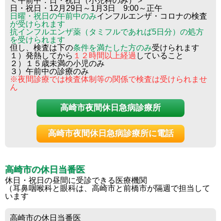
＜午前中：日・祝日（小児科のみ）＞
日・祝日・12月29日～1月3日 9:00～正午
日曜・祝日の午前中のみ
インフルエンザ・コロナの検査
が受けられます
抗インフルエンザ薬（タミフルであれば5日分）の処方
を受けられます
但し、検査は下の
条件を満たした方のみ
受けられます
１）発熱してから
１２時間以上経過
していること
２）１５歳未満の小児のみ
３）午前中の診療のみ
※夜間診療では検査体制等の関係で検査は受けられませ
ん
高崎市夜間休日急病診療所
高崎市夜間休日急病診療所に電話
高崎市の休日当番医
休日・祝日の昼間に受診できる医療機関
（耳鼻咽喉科と眼科は、高崎市と前橋市が隔週で担当して
います
高崎市の休日当番医